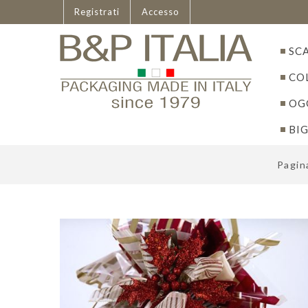
Italiano
Registrati
Accesso
SC
CO
OGG
BIG
Pagina