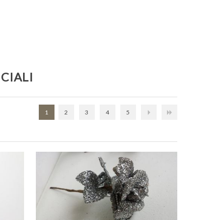
CIALI
1
2
3
4
5