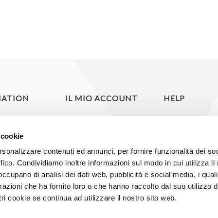
MATION
IL MIO ACCOUNT
HELP
ioni
Dettagli cliente
Contatti
 cookie
y
Indirizzi
Mappa del s
rsonalizzare contenuti ed annunci, per fornire funzionalità dei so
e
Ordini del cliente
Cerca
ffico. Condividiamo inoltre informazioni sul modo in cui utilizza il 
ioni di vendita
Lista dei desideri
 occupano di analisi dei dati web, pubblicità e social media, i qual
azioni che ha fornito loro o che hanno raccolto dal suo utilizzo d
amo
ri cookie se continua ad utilizzare il nostro sito web.