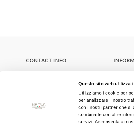
CONTACT INFO
INFOR
Spediz
Via dal Bosc 3 Romans
d'Isonzo Italia 34076
Questo sito web utilizza i
Privac
Utilizziamo i cookie per pe
Phone: +390481908918
Cooki
per analizzare il nostro tra
Condiz
Email: shop@bepitalia.it
con i nostri partner che si
store.bepitalia.it
combinarle con altre inform
Chi si
servizi. Acconsenta ai nost