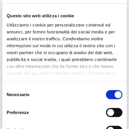
Questo sito web utilizza i cookie
Utilizziamo i cookie per personalizzare contenuti ed
BOBINA CARTA PAGLIA / LILLA /
WATER RESISTANT
annunci, per fornire funzionalità dei social media e per
analizzare il nostro traffico. Condividiamo inoltre
informazioni sul modo in cui utilizza il nostro sito con i
nostri partner che si occupano di analisi dei dati web,
pubblicità e social media, i quali potrebbero combinarle
con altre informazioni che ha fornito loro o che hanno
raccolto dal suo utilizzo dei loro servizi. Acconsenta ai
nostri cookie se continua ad utilizzare il nostro sito web.
Selezione
Necessario
del
consenso
Preferenze
BOBINA CARTA PAGLIA / NERO /