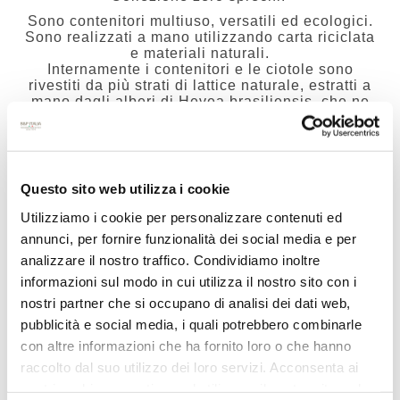
Sono contenitori multiuso, versatili ed ecologici.
Sono realizzati a mano utilizzando carta riciclata
e materiali naturali.
Internamente i contenitori e le ciotole sono
rivestiti da più strati di lattice naturale, estratti a
mano dagli alberi di Hevea brasiliensis, che ne
garantiscono la resistenza all’acqua.
Questo sito web utilizza i cookie
ORDINA PER
Utilizziamo i cookie per personalizzare contenuti ed
annunci, per fornire funzionalità dei social media e per
VISUALIZZA
PER PAGINA
analizzare il nostro traffico. Condividiamo inoltre
informazioni sul modo in cui utilizza il nostro sito con i
nostri partner che si occupano di analisi dei dati web,
pubblicità e social media, i quali potrebbero combinarle
con altre informazioni che ha fornito loro o che hanno
raccolto dal suo utilizzo dei loro servizi. Acconsenta ai
nostri cookie se continua ad utilizzare il nostro sito web.