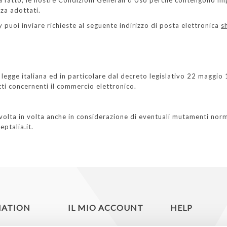
ra fatto, le nostre Condizioni Generali d'Uso perché contengono im
zza adottati.
y puoi inviare richieste al seguente indirizzo di posta elettronica
s
legge italiana ed in particolare dal decreto legislativo 22 maggio 
tti concernenti il commercio elettronico.
volta in volta anche in considerazione di eventuali mutamenti norm
eptalia.it.
MATION
IL MIO ACCOUNT
HELP