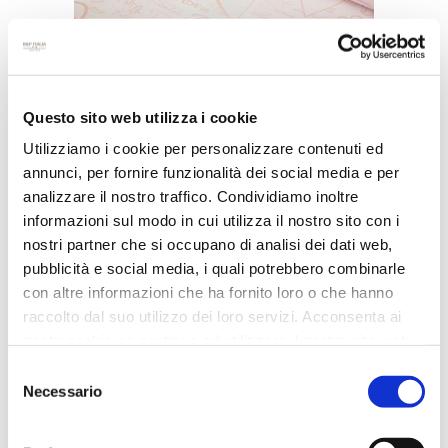
Questo sito web utilizza i cookie
BOBINA POLIPERLATO, FANTASIA
Utilizziamo i cookie per personalizzare contenuti ed
PAROLE D'AMORE , 100%
RESISTENTE ALL'ACQUA
annunci, per fornire funzionalità dei social media e per
analizzare il nostro traffico. Condividiamo inoltre
informazioni sul modo in cui utilizza il nostro sito con i
nostri partner che si occupano di analisi dei dati web,
pubblicità e social media, i quali potrebbero combinarle
con altre informazioni che ha fornito loro o che hanno
raccolto dal suo utilizzo dei loro servizi. Acconsenta ai
nostri cookie se continua ad utilizzare il nostro sito web.
Selezione
Necessario
del
consenso