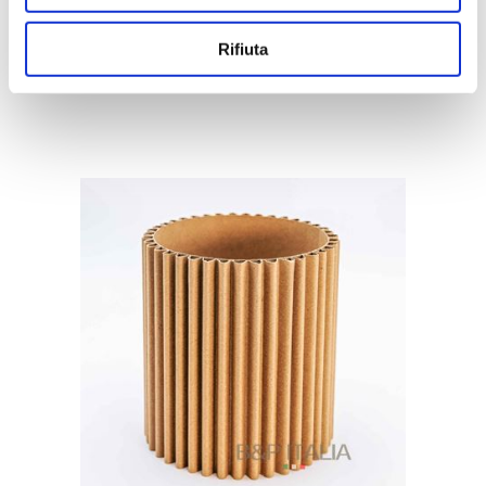
CAPPELLIERA WAVE ROSSA, DXH
INTERNI 13CMXH14CM , TOP
Rifiuta
NON INCLUSO