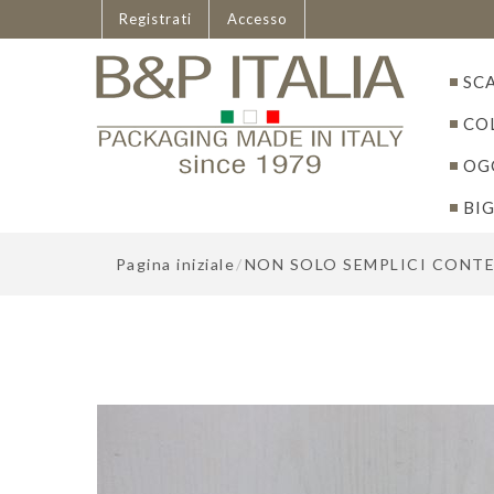
Italiano
Registrati
Accesso
SC
CO
OGG
BIG
Pagina iniziale
/
NON SOLO SEMPLICI CONT