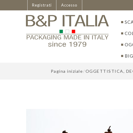
Italiano
Registrati
Accesso
SC
CO
OGG
BIG
Pagina iniziale
/
OGGETTISTICA, DEC