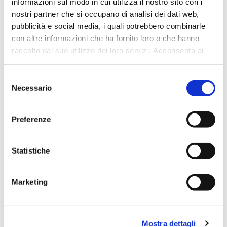
informazioni sul modo in cui utilizza il nostro sito con i
DISPONIBILITÀ:
DISPONIBILE
nostri partner che si occupano di analisi dei dati web,
Effettua l'accesso per conoscere il prezzo
pubblicità e social media, i quali potrebbero combinarle
con altre informazioni che ha fornito loro o che hanno
raccolto dal suo utilizzo dei loro servizi. Acconsenta ai
nostri cookie se continua ad utilizzare il nostro sito web.
Selezione
Necessario
del
consenso
Preferenze
CONTATTACI
NOME COMPLETO
Statistiche
Marketing
LA TUA EMAIL
Mostra dettagli