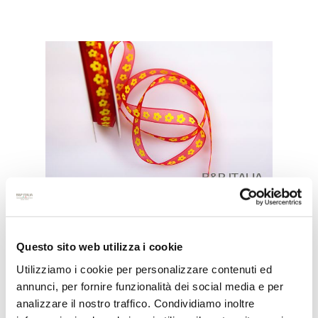
Questo sito web utilizza i cookie
NA PETIT FLEUR H.15MM
Utilizziamo i cookie per personalizzare contenuti ed
20MROSSO/GIALLO
annunci, per fornire funzionalità dei social media e per
analizzare il nostro traffico. Condividiamo inoltre
COD:
NA104315750