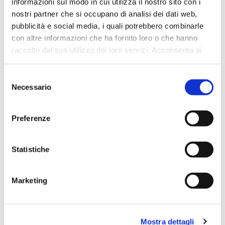
informazioni sul modo in cui utilizza il nostro sito con i
DISPONIBILITÀ:
DISPONIBILE
nostri partner che si occupano di analisi dei dati web,
Effettua l'accesso per conoscere il prezzo
pubblicità e social media, i quali potrebbero combinarle
con altre informazioni che ha fornito loro o che hanno
raccolto dal suo utilizzo dei loro servizi. Acconsenta ai
nostri cookie se continua ad utilizzare il nostro sito web.
Selezione
Necessario
del
consenso
Preferenze
CONTATTACI
NOME COMPLETO
Statistiche
Marketing
LA TUA EMAIL
Mostra dettagli