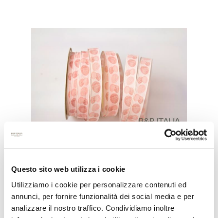
Questo sito web utilizza i cookie
NASTRO PASQUA ROSA H.15MM
Utilizziamo i cookie per personalizzare contenuti ed
M.20
annunci, per fornire funzionalità dei social media e per
analizzare il nostro traffico. Condividiamo inoltre
COD:
NA55015700