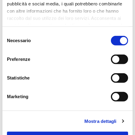
pubblicità e social media, i quali potrebbero combinarle
DIAM.12XH.25CM
con altre informazioni che ha fornito loro o che hanno
raccolto dal suo utilizzo dei loro servizi. Acconsenta ai
nostri cookie se continua ad utilizzare il nostro sito web.
Selezione
Necessario
del
consenso
Preferenze
Statistiche
Marketing
BIMBO SDRAIATO, 29X14XH.24CM
Mostra dettagli