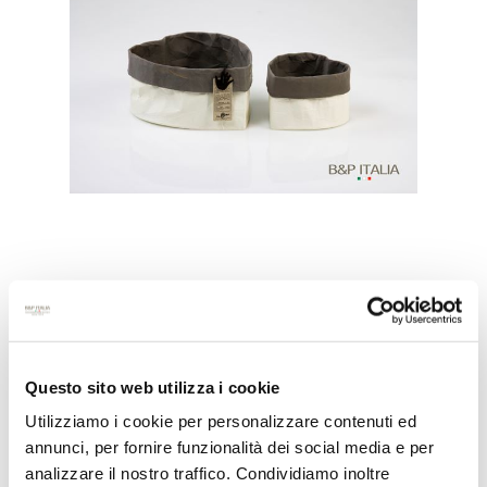
SET 2 CIOTOLE CUORE / ECO
EQUO
COD:
ECO0015809
Questo sito web utilizza i cookie
DISPONIBILITÀ:
DISPONIBILE
Utilizziamo i cookie per personalizzare contenuti ed
annunci, per fornire funzionalità dei social media e per
analizzare il nostro traffico. Condividiamo inoltre
100% resistente all'acqua. Colore bianco e tortora.