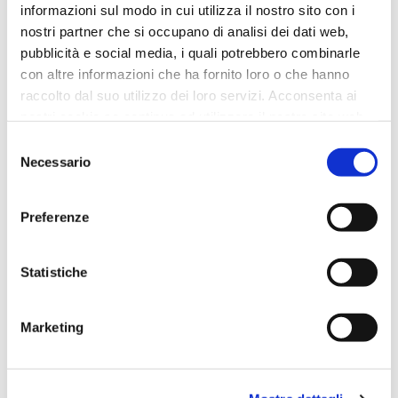
Misure diametro per altezza: cm a)14x8 b)22x10
informazioni sul modo in cui utilizza il nostro sito con i
nostri partner che si occupano di analisi dei dati web,
Effettua l'accesso per conoscere il prezzo
pubblicità e social media, i quali potrebbero combinarle
con altre informazioni che ha fornito loro o che hanno
raccolto dal suo utilizzo dei loro servizi. Acconsenta ai
nostri cookie se continua ad utilizzare il nostro sito web.
Selezione
Necessario
del
consenso
Preferenze
CONTATTACI
Statistiche
NOME COMPLETO
Marketing
LA TUA EMAIL