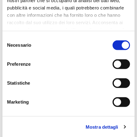
nostri partner che si occupano di analisi dei dati web,
pubblicità e social media, i quali potrebbero combinarle
con altre informazioni che ha fornito loro o che hanno
raccolto dal suo utilizzo dei loro servizi. Acconsenta ai
nostri cookie se continua ad utilizzare il nostro sito web.
Selezione
Necessario
del
consenso
Preferenze
Statistiche
Marketing
RAMO ROSA FOGLIE VERDI, H. CM
65
Mostra dettagli